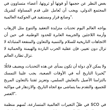
بغض النظر عن حجمها أو قوتها أو ثروتها، أعضاء متساوون في
المجتمع الدولي، ويجب أن تُعامل على قدم المساواة كشريك
وصانع قرار ومستفيد في الحوكمة العالمية".
يواجه العالم اليوم تحديات متزايدة التعقيد والتنوع مثل الإرهاب
وأزمة اللاجئين والجريمة العابرة للحدود الوطنية. في حين أن
الاتجاهات التاريخية للسلام والتنمية والتعاون والمنفعة المتبادلة لا
تزال دون تغيير، فإن عقلية الحرب الباردة والهيمنة والحمائية لا
تزال تطارد العالم.
ولا يمكن لأي دولة أن تكون بمنأى عن هذه التحديات. ويضيف قائلًا:
"يُخبرنا التاريخ أنه في الأوقات الصعبة، يجب علينا التمسك
بالتزامنا الأصيل بالتعايش السلمي، وتعزيز ثقتنا بالتعاون المربح
للجميع، والتقدم بما يتماشى مع اتجاه التاريخ، والازدهار في مواكبة
العصر".
في ظلّ التغيرات العالمية المتسارعة، تُسهم منظمة SCO في