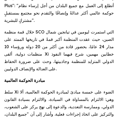
Plus": "أتطلع إلى العمل مع جميع البلدان من أجل إرساء نظام
حوكمة عالمي أكثر عدالةً وإنصافًا والتقدم نحو مجتمع بمستقبلٍ
مشتركٍ للبشرية".
خلال قمة منظمة SCO التي استمرت ليومين في تيانجين شمال
الصين، حيث عقدت المنظمة أكبر قمةً في تاريخها الممتد على
مدار 24 عامًا، بحضور قادة من أكثر من 20 دولة ورؤساء 10
منظمات دولية، ألقى Xi خطابين مهمين، شرح فيهما النفوذ
الدولي المتزايد للمنظمة وجاذبيتها، وحث على ضرورة الحفاظ
على العدالة والإنصاف الدوليين.
مبادرة الحوكمة العالمية
سلط Xi الضوء على خمسة مبادئ لمبادرة الحوكمة العالمية، ألا
وهي: الالتزام بالمساواة في السيادة، والالتزام بسيادة القانون
الدولي، وممارسة التعددية، والدعوة إلى نهج يركز على الشعوب،
والتركيز على اتخاذ إجراءات فعلية. وأشار إلى أن "جميع البلدان،