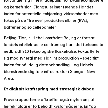
forvandlet sig til et knudepunkt for kvantecomputere
og kernefusion. Jiangsu er især førende i landet
inden for potentielle enhjørning-virksomheder med
fokus på de "tre nye" produkter: elbiler (EVs),
batterier og solcellepaneler.
Beijing-Tianjin-Hebei-området: Beijing er fortsat
landets intellektuelle centrum og har i det forløbne år
nedbrudt 210 teknologiske flaskehalse. Fokus flytter
sig mod synergi med Tianjins produktion – specifikt
inden for pålidelig databehandling – og Hebeis
blomstrende digitale infrastruktur i Xiongan New
Area.
Et digitalt kraftspring med strategisk dybde
Provinsrapporterne afkræfter også myten om, at
højteknologi er forbeholdt kystområderne. En "go