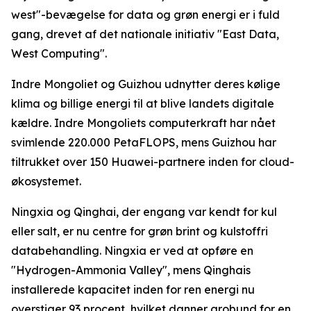
west"-bevægelse for data og grøn energi er i fuld
gang, drevet af det nationale initiativ "East Data,
West Computing".
Indre Mongoliet og Guizhou udnytter deres kølige
klima og billige energi til at blive landets digitale
kældre. Indre Mongoliets computerkraft har nået
svimlende 220.000 PetaFLOPS, mens Guizhou har
tiltrukket over 150 Huawei-partnere inden for cloud-
økosystemet.
Ningxia og Qinghai, der engang var kendt for kul
eller salt, er nu centre for grøn brint og kulstoffri
databehandling. Ningxia er ved at opføre en
"Hydrogen-Ammonia Valley", mens Qinghais
installerede kapacitet inden for ren energi nu
overstiger 93 procent, hvilket danner grobund for en